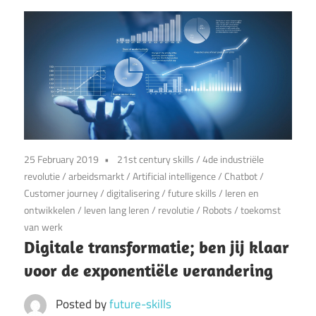
25 February 2019
21st century skills
/
4de industriële
revolutie
/
arbeidsmarkt
/
Artificial intelligence
/
Chatbot
/
Customer journey
/
digitalisering
/
future skills
/
leren en
ontwikkelen
/
leven lang leren
/
revolutie
/
Robots
/
toekomst
van werk
Digitale transformatie; ben jij klaar
voor de exponentiële verandering
Posted by
future-skills