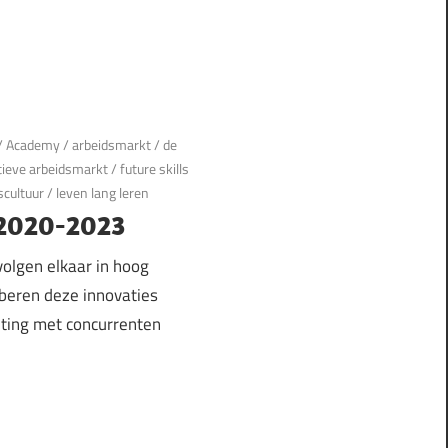
/
Academy
/
arbeidsmarkt
/
de
tieve arbeidsmarkt
/
future skills
scultuur
/
leven lang leren
2020-2023
olgen elkaar in hoog
oberen deze innovaties
iting met concurrenten