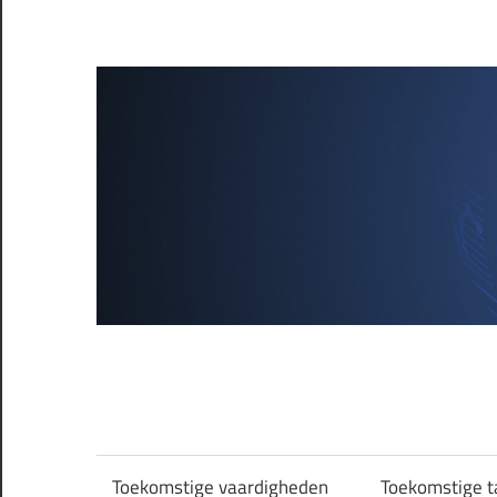
Skip
to
content
Future-
skills
Toekomstige vaardigheden
Toekomstige t