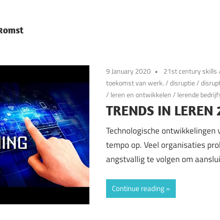
ekomst
9 January 2020
21st century skills
toekomst van werk.
/
disruptie
/
disrup
/
leren en ontwikkelen
/
lerende bedrijf
TRENDS IN LEREN 
Technologische ontwikkelingen v
tempo op. Veel organisaties pr
angstvallig te volgen om aanslu
Continue reading